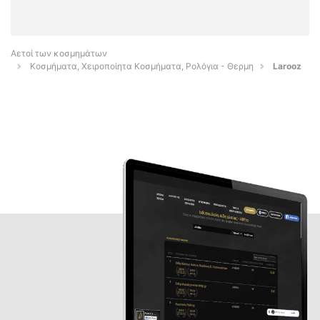
Αετοί των κοσμημάτων
Κοσμήματα, Χειροποίητα Κοσμήματα, Ρολόγια - Θερμη
Larooz