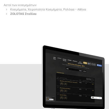
Αετοί των κοσμημάτων
Κοσμήματα, Χειροποίητα Κοσμήματα, Ρολόγια - Αθήνα
ZOLOTAS Σταδίου