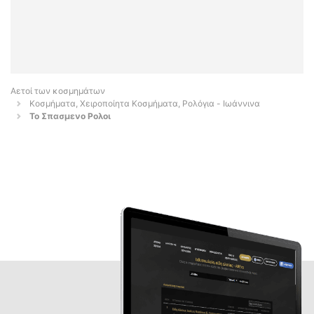
Αετοί των κοσμημάτων
Κοσμήματα, Χειροποίητα Κοσμήματα, Ρολόγια - Ιωάννινα
Το Σπασμενο Ρολοι