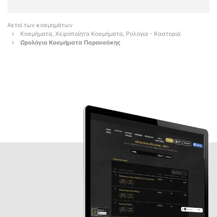
Αετοί των κοσμημάτων
Κοσμήματα, Χειροποίητα Κοσμήματα, Ρολόγια - Καστοριά
Ωρολόγια Κοσμήματα Παρουσάκης