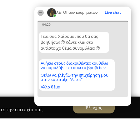
ΑΕΤΟΊ των κοσμημάτων
Live chat
04:20
Γεια σας. Χαίρομαι που θα σας
βοηθήσω! 🙂 Κάντε κλικ στο
αντίστοιχο θέμα συνομιλίας! 🙂
Ανήκω στους διακριθέντες και θέλω
να παραλάβω το πακέτο βραβείων
Θέλω να ελέγξω την επιχείρηση μου
στην κατάταξη "Αετοί"
Άλλο θέμα
Έλεγχος
τε την επιτυχία σας.