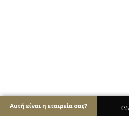
Αυτή είναι η εταιρεία σας?
Ελέ
Αετοί των κοσμημάτων
Κοσμήματα, Χειροποίητ