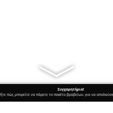
Συγχαρητήρια!
γξτε πώς μπορείτε να πάρετε το πακέτο βραβείων, για να απολαύσε
α Κοσμήματα, Ρολόγια - Νέα Παλάτια
Ηajigold - Παναγιώτης 