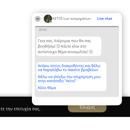
ΑΕΤΟΊ των κοσμημάτων
Live chat
07:01
Γεια σας. Χαίρομαι που θα σας
βοηθήσω! 🙂 Κάντε κλικ στο
αντίστοιχο θέμα συνομιλίας! 🙂
Ανήκω στους διακριθέντες και θέλω
να παραλάβω το πακέτο βραβείων
Θέλω να ελέγξω την επιχείρηση μου
στην κατάταξη "Αετοί"
Άλλο θέμα
Έλεγχος
τε την επιτυχία σας.
Χατζηλίας - Κοσμήματα Ρολόγια στον Ωρωπό