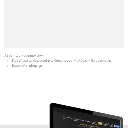
Αετοί των κοσμημάτων
Κοσμήματα, Χειροποίητα Κοσμήματα, Ρολόγια - Θεσσαλονίκη
Kosmima-shop.gr