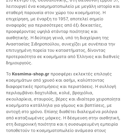
λειτουργεί ένα κοσμηματοπωλείο με μεγάλη ιστορία και
σταθερή παρουσία στον χώρο του κοσμήματος. Η
επιχείρηση, με έναρξη το 1957, αποτελεί σημείο
αναφοράς για περισσότερες από έξι δεκαετίες,
προσφέροντας υψηλά στάνταρ ποιότητας και
αισθητικής. Η δεύτερη γενιά, υπό τη διαχείριση της
Αναστασίας Σιδηροπούλου, συνεχίζει με συνέπεια την
επιτυχημένη πορεία του καταστήματος, δίνοντας
προτεραιότητα σε κοσμήματα από Έλληνες και διεθνείς
δημιουργούς.
Το
Kosmima-shop.gr
προσφέρει εκλεκτές επιλογές
κοσμημάτων από χρυσό και ασήμι, καλύπτοντας
διαφορετικές προτιμήσεις και περιστάσεις. Η συλλογή
περιλαμβάνει δαχτυλίδια, κολιέ, βραχιόλια,
σκουλαρίκια, σταυρούς, βέρες και ιδιαίτερα χειροποίητα
κοσμήματα κατάλληλα για γάμους και βαπτίσεις, με
αντοχή στο χρόνο. Επίσης διαθέτει διαλεγμένα ρολόγια
από καταξιωμένες μάρκες. Η δέσμευση στην αισθητική,
στη διαχρονική ποιότητα και η συσσωρευμένη εμπειρία
τοποθετούν το κοσμηματοπωλείο ανάμεσα στους