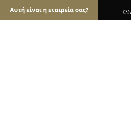
Αυτή είναι η εταιρεία σας?
Ελέ
Αετοί των κοσμημάτων
Κοσμήματα, Χειροποίητ
Watches24 + photo
8.9
(79)
Γλυφάδα, Δημάρχου Αγγέλου Μεταξά 11
Εμφάνιση αριθμού τηλεφώνου