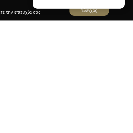
Έλεγχος
τε την επιτυχία σας.
ογενειακή επιχείρηση με μακρόχρονη παρουσία
των κοσμημάτων, με δραστηριότητα τόσο σε
α (Δημάρχου Αγγέλου Μεταξά 11), όσο και μέσω
 φιλοσοφία της εταιρείας συνοψίζεται στο μότο
α ρολόι για όλους», εκφράζοντας τη δέσμευσή
αι ποιοτικών προϊόντων.
τη διάθεση επώνυμων ρολογιών για διάφορα
συγχρόνως προσφέρει προσεγμένη συλλογή
ημάτων. Ανάμεσα στα κύρια χαρακτηριστικά που