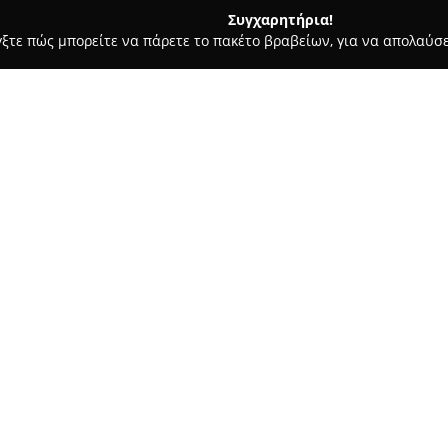
Συγχαρητήρια!
γξτε πώς μπορείτε να πάρετε το πακέτο βραβείων, για να απολαύσε
α Κοσμήματα, Ρολόγια - Γλυφάδα
Watches24 + photo
Σχετικά με την εταιρεία:
Η
Watches24
αποτελεί μια οικ
στον τομέα των ρολογιών και 
φυσικό κατάστημα στη Γλυφάδ
ηλεκτρονικού καταστήματος. Η
Δείτε περισσότερα >>
«Όλες τις ώρες του 24ώρου, έν
της στην παροχή αυθεντικών κ
Η επιχείρηση εξειδικεύεται σ
γούστα και περιστάσεις, ενώ 
σύγχρονων και προσιτών κοσμ