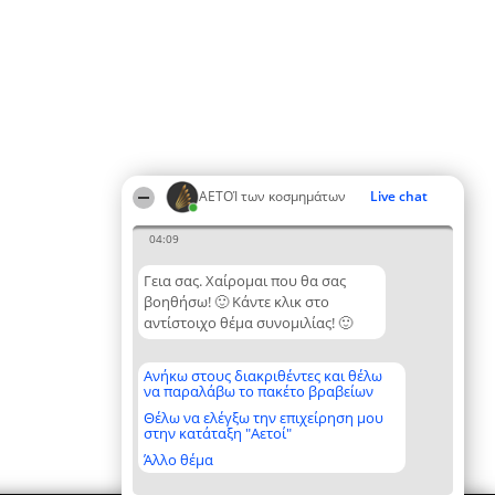
ΑΕΤΟΊ των κοσμημάτων
Live chat
04:09
Γεια σας. Χαίρομαι που θα σας
βοηθήσω! 🙂 Κάντε κλικ στο
αντίστοιχο θέμα συνομιλίας! 🙂
Ανήκω στους διακριθέντες και θέλω
να παραλάβω το πακέτο βραβείων
Θέλω να ελέγξω την επιχείρηση μου
στην κατάταξη "Αετοί"
Άλλο θέμα