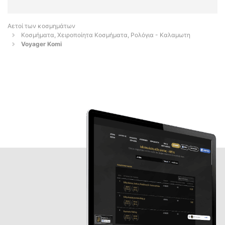
Αετοί των κοσμημάτων
Κοσμήματα, Χειροποίητα Κοσμήματα, Ρολόγια - Καλαμωτη
Voyager Komi