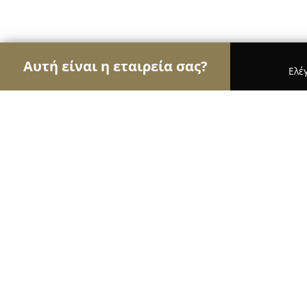
Αυτή είναι η εταιρεία σας?
Ελέ
Αετοί των κοσμημάτων
Κοσμήματα, Χειροποίητ
Κοσμημα-Δημητριος Κανταρας
9.3
(24)