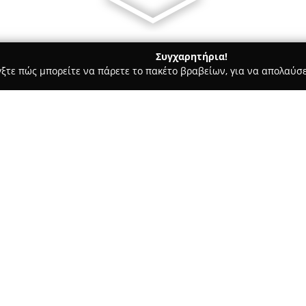
Συγχαρητήρια!
γξτε πώς μπορείτε να πάρετε το πακέτο βραβείων, για να απολαύσε
α Κοσμήματα, Ρολόγια - Θεσσαλονίκη
Κοσμημα-Δημητριος Κα
Σχετικά με την εταιρεία:
Στο κέντρο της Θεσσαλονίκης, 
Κοσμημα-Δημητριος Κανταρα
των κοσμημάτων. Διαθέτει εκτ
κοσμήματα, καθώς και ρολόγια
Δείτε περισσότερα >>
προτιμήσεων και αναγκών. Χάρ
προσφέρει προϊόντα υψηλής πο
στην τελειότητα, όπως και η 