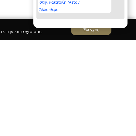
στην κατάταξη "Αετοί"
Άλλο θέμα
Έλεγχος
τε την επιτυχία σας.
νταρας
επί της οδού Βενιζέλου 50, η επιχείρηση
ς
διακρίνεται ως σταθερή παρουσία στον κλάδο
εταμένη συλλογή από χρυσά και ασημένια
, καλύπτοντας πλήθος διαφορετικών
η στον επαγγελματισμό και το πάθος της,
ιότητας και ξεχωριστής αισθητικής. Η επιμονή
έμφαση στη λεπτομέρεια, αποτυπώνονται σε κάθε