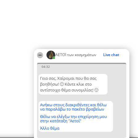
ΑΕΤΟΊ των κοσμημάτων
Live chat
04:32
Γεια σας. Χαίρομαι που θα σας
βοηθήσω! 🙂 Κάντε κλικ στο
αντίστοιχο θέμα συνομιλίας! 🙂
Ανήκω στους διακριθέντες και θέλω
να παραλάβω το πακέτο βραβείων
Θέλω να ελέγξω την επιχείρηση μου
στην κατάταξη "Αετοί"
Άλλο θέμα