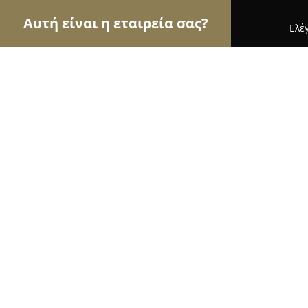
Αυτή είναι η εταιρεία σας?
Ελέ
Αετοί των κοσμημάτων
Κοσμήματα, Χειροποίητ
Golden Selection Κόσμημα - Ρολόι
10
(913)
Ηλιούπολη, Ηλιούπολη
Εμφάνιση αριθμού τηλεφώνου