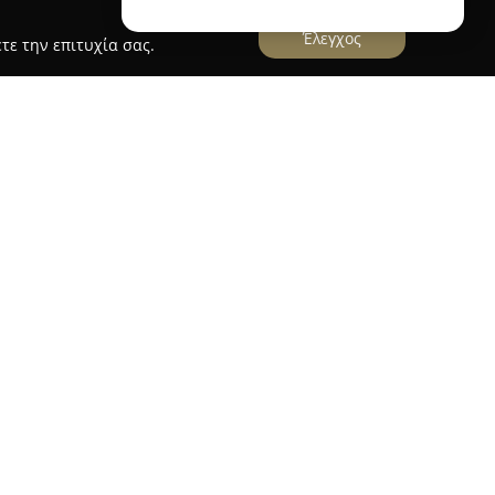
Έλεγχος
τε την επιτυχία σας.
Ρολόι
σία στον κλάδο των κοσμημάτων και των
, διανύοντας πορεία πενήντα ετών. Κατά τη
έχει συνδεθεί με πολλές σημαντικές και
ει καθιερώσει ισχυρούς δεσμούς εμπιστοσύνης με
 της εταιρείας περιστρέφεται γύρω από τη
οσμημάτων που αποτυπώνουν συναισθήματα και
άπης και φιλίας.
en Selection περιλαμβάνονται κομψά κολιέ,
ρίκια, καθώς και διαμάντια, βέρες, μονόπετρα για