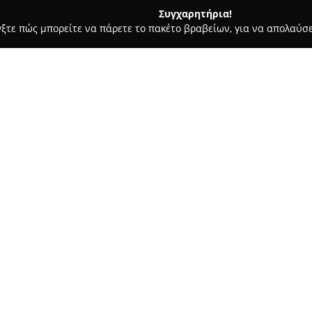
Συγχαρητήρια!
γξτε πώς μπορείτε να πάρετε το πακέτο βραβείων, για να απολαύσε
α Κοσμήματα, Ρολόγια - Γέρακας
Golden Selection Κόσμημα - 
Σχετικά με την εταιρεία:
Η
Golden Selection
έχει παρου
ρολογιών εδώ και τρεις γενιές
διάρκεια αυτής της περιόδου, 
ευτυχισμένες στιγμές, ενώ έχ
Δείτε περισσότερα >>
τους πελάτες της. Η φιλοσοφία
δημιουργία και την παροχή κ
αποτελούν σύμβολα ένωσης, αγ
Στη γκάμα προϊόντων της Gold
δαχτυλίδια, βραχιόλια, σκουλα