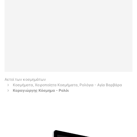
Αετοί των κοσμημάτων
Κοσμήματα, Χειροποίητα Κοσμήματα, Ρολόγια - Αγία Βαρβάρα
Καραγιώργης Κόσμημα - Ρολόι