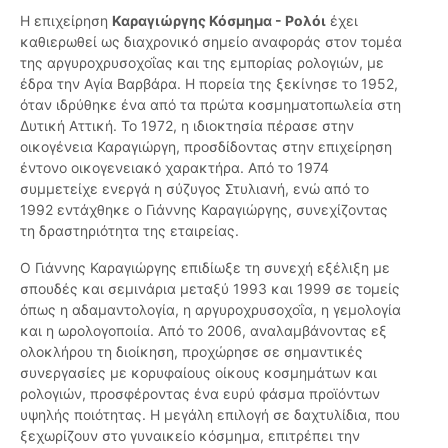
Η επιχείρηση
Καραγιώργης Κόσμημα - Ρολόι
έχει
καθιερωθεί ως διαχρονικό σημείο αναφοράς στον τομέα
της αργυροχρυσοχοΐας και της εμπορίας ρολογιών, με
έδρα την Αγία Βαρβάρα. Η πορεία της ξεκίνησε το 1952,
όταν ιδρύθηκε ένα από τα πρώτα κοσμηματοπωλεία στη
Δυτική Αττική. Το 1972, η ιδιοκτησία πέρασε στην
οικογένεια Καραγιώργη, προσδίδοντας στην επιχείρηση
έντονο οικογενειακό χαρακτήρα. Από το 1974
συμμετείχε ενεργά η σύζυγος Στυλιανή, ενώ από το
1992 εντάχθηκε ο Γιάννης Καραγιώργης, συνεχίζοντας
τη δραστηριότητα της εταιρείας.
Ο Γιάννης Καραγιώργης επιδίωξε τη συνεχή εξέλιξη με
σπουδές και σεμινάρια μεταξύ 1993 και 1999 σε τομείς
όπως η αδαμαντολογία, η αργυροχρυσοχοΐα, η γεμολογία
και η ωρολογοποιία. Από το 2006, αναλαμβάνοντας εξ
ολοκλήρου τη διοίκηση, προχώρησε σε σημαντικές
συνεργασίες με κορυφαίους οίκους κοσμημάτων και
ρολογιών, προσφέροντας ένα ευρύ φάσμα προϊόντων
υψηλής ποιότητας. Η μεγάλη επιλογή σε δαχτυλίδια, που
ξεχωρίζουν στο γυναικείο κόσμημα, επιτρέπει την