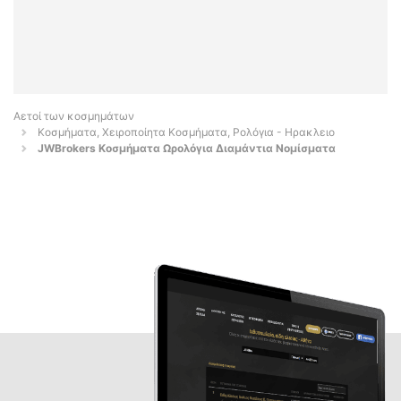
Αετοί των κοσμημάτων
Κοσμήματα, Χειροποίητα Κοσμήματα, Ρολόγια - Ηρακλειο
JWBrokers Κοσμήματα Ωρολόγια Διαμάντια Νομίσματα