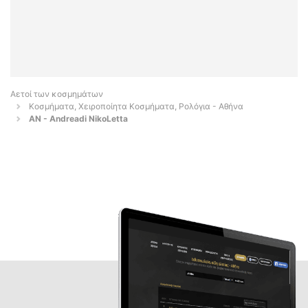
Αετοί των κοσμημάτων
Κοσμήματα, Χειροποίητα Κοσμήματα, Ρολόγια - Αθήνα
AN - Andreadi NikoLetta