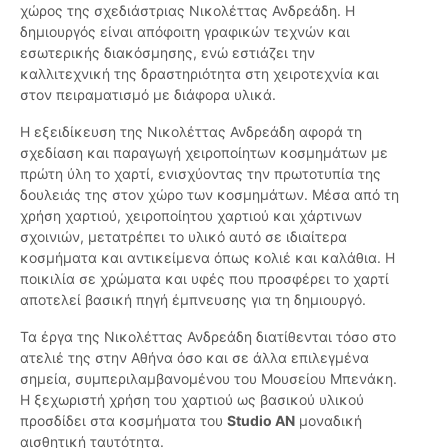
χώρος της σχεδιάστριας Νικολέττας Ανδρεάδη. Η
δημιουργός είναι απόφοιτη γραφικών τεχνών και
εσωτερικής διακόσμησης, ενώ εστιάζει την
καλλιτεχνική της δραστηριότητα στη χειροτεχνία και
στον πειραματισμό με διάφορα υλικά.
Η εξειδίκευση της Νικολέττας Ανδρεάδη αφορά τη
σχεδίαση και παραγωγή χειροποίητων κοσμημάτων με
πρώτη ύλη το χαρτί, ενισχύοντας την πρωτοτυπία της
δουλειάς της στον χώρο των κοσμημάτων. Μέσα από τη
χρήση χαρτιού, χειροποίητου χαρτιού και χάρτινων
σχοινιών, μετατρέπει το υλικό αυτό σε ιδιαίτερα
κοσμήματα και αντικείμενα όπως κολιέ και καλάθια. Η
ποικιλία σε χρώματα και υφές που προσφέρει το χαρτί
αποτελεί βασική πηγή έμπνευσης για τη δημιουργό.
Τα έργα της Νικολέττας Ανδρεάδη διατίθενται τόσο στο
ατελιέ της στην Αθήνα όσο και σε άλλα επιλεγμένα
σημεία, συμπεριλαμβανομένου του Μουσείου Μπενάκη.
Η ξεχωριστή χρήση του χαρτιού ως βασικού υλικού
προσδίδει στα κοσμήματα του
Studio AN
μοναδική
αισθητική ταυτότητα.