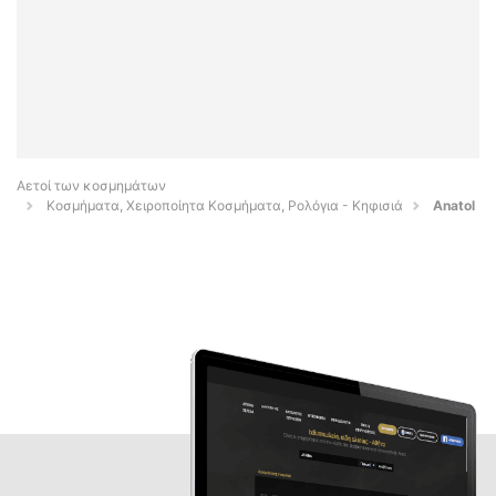
Αετοί των κοσμημάτων
Κοσμήματα, Χειροποίητα Κοσμήματα, Ρολόγια - Κηφισιά
Anatol