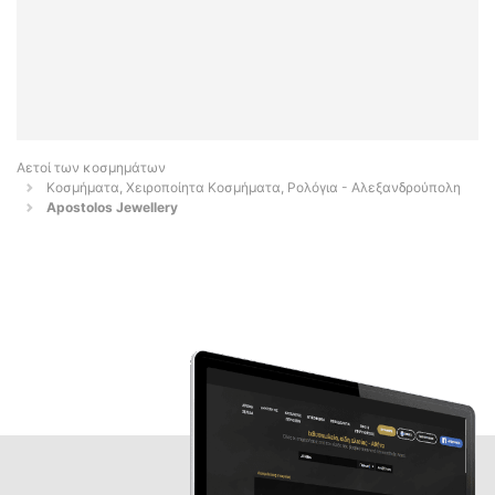
Αετοί των κοσμημάτων
Κοσμήματα, Χειροποίητα Κοσμήματα, Ρολόγια - Αλεξανδρούπολη
Apostolos Jewellery