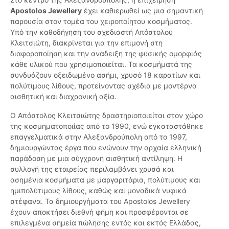
Apostolos Jewellery
έχει καθιερωθεί ως μια σημαντική
παρουσία στον τομέα του χειροποίητου κοσμήματος.
Υπό την καθοδήγηση του σχεδιαστή Απόστολου
Κλειτσιώτη, διακρίνεται για την επιμονή στη
διαφοροποίηση και την ανάδειξη της φυσικής ομορφιάς
κάθε υλικού που χρησιμοποιείται. Τα κοσμήματά της
συνδυάζουν οξειδωμένο ασήμι, χρυσό 18 καρατίων και
πολύτιμους λίθους, προτείνοντας σχέδια με μοντέρνα
αισθητική και διαχρονική αξία.
Ο Απόστολος Κλειτσιώτης δραστηριοποιείται στον χώρο
της κοσμηματοποιίας από το 1990, ενώ εγκαταστάθηκε
επαγγελματικά στην Αλεξανδρούπολη από το 1997,
δημιουργώντας έργα που ενώνουν την αρχαία ελληνική
παράδοση με μια σύγχρονη αισθητική αντίληψη. Η
συλλογή της εταιρείας περιλαμβάνει χρυσά και
ασημένια κοσμήματα με μαργαριτάρια, πολύτιμους και
ημιπολύτιμους λίθους, καθώς και μοναδικά νυφικά
στέφανα. Τα δημιουργήματα του Apostolos Jewellery
έχουν αποκτήσει διεθνή φήμη και προσφέρονται σε
επιλεγμένα σημεία πώλησης εντός και εκτός Ελλάδας,