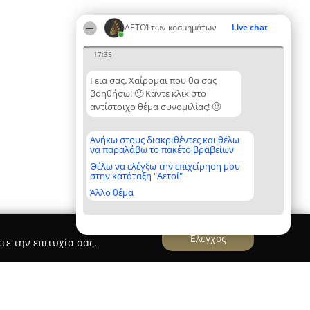
ΑΕΤΟΊ των κοσμημάτων
Live chat
17:35
Γεια σας. Χαίρομαι που θα σας
βοηθήσω! 🙂 Κάντε κλικ στο
αντίστοιχο θέμα συνομιλίας! 🙂
Ανήκω στους διακριθέντες και θέλω
να παραλάβω το πακέτο βραβείων
Θέλω να ελέγξω την επιχείρηση μου
στην κατάταξη "Αετοί"
Άλλο θέμα
Έλεγχος
τε την επιτυχία σας.