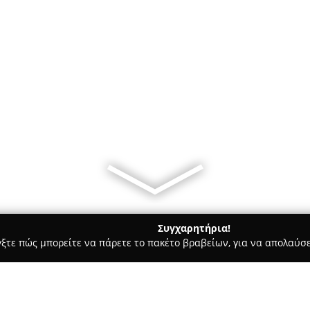
Συγχαρητήρια!
γξτε πώς μπορείτε να πάρετε το πακέτο βραβείων, για να απολαύσε
α Κοσμήματα, Ρολόγια - Ηρακλειο
Artemis-jewellery