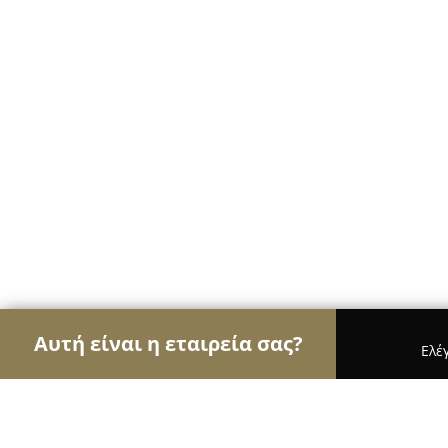
Αυτή είναι η εταιρεία σας?
Ελέ
Αετοί των κοσμημάτων
Κοσμήματα, Χειροποίητ