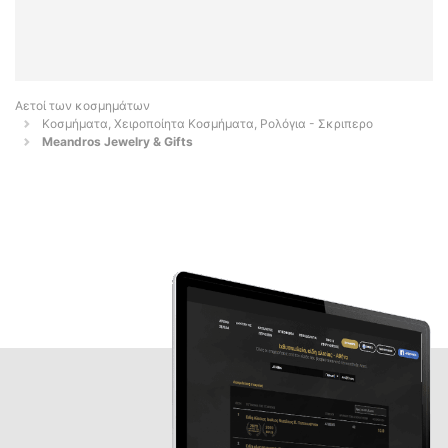
Αετοί των κοσμημάτων
Κοσμήματα, Χειροποίητα Κοσμήματα, Ρολόγια - Σκριπερο
Meandros Jewelry & Gifts