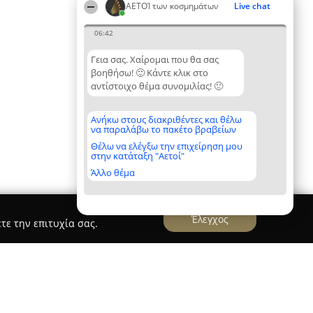
ΑΕΤΟΊ των κοσμημάτων
Live chat
06:42
Γεια σας. Χαίρομαι που θα σας
βοηθήσω! 🙂 Κάντε κλικ στο
αντίστοιχο θέμα συνομιλίας! 🙂
Ανήκω στους διακριθέντες και θέλω
να παραλάβω το πακέτο βραβείων
Θέλω να ελέγξω την επιχείρηση μου
στην κατάταξη "Αετοί"
Άλλο θέμα
Έλεγχος
τε την επιτυχία σας.