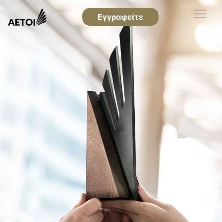
Εγγραφείτε