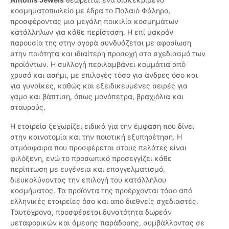
κοσμηματοπωλείο με έδρα το Παλαιό Φάληρο,
προσφέροντας μια μεγάλη ποικιλία κοσμημάτων
κατάλληλων για κάθε περίσταση. Η επί μακρόν
παρουσία της στην αγορά συνδυάζεται με αφοσίωση
στην ποιότητα και ιδιαίτερη προσοχή στο σχεδιασμό των
προϊόντων. Η συλλογή περιλαμβάνει κομμάτια από
χρυσό και ασήμι, με επιλογές τόσο για άνδρες όσο και
για γυναίκες, καθώς και εξειδικευμένες σειρές για
γάμο και βάπτιση, όπως μονόπετρα, βραχιόλια και
σταυρούς.
Η εταιρεία ξεχωρίζει ειδικά για την έμφαση που δίνει
στην καινοτομία και την ποιοτική εξυπηρέτηση. Η
ατμόσφαιρα που προσφέρεται στους πελάτες είναι
φιλόξενη, ενώ το προσωπικό προσεγγίζει κάθε
περίπτωση με ευγένεια και επαγγελματισμό,
διευκολύνοντας την επιλογή του κατάλληλου
κοσμήματος. Τα προϊόντα της προέρχονται τόσο από
ελληνικές εταιρείες όσο και από διεθνείς σχεδιαστές.
Ταυτόχρονα, προσφέρεται δυνατότητα δωρεάν
μεταφορικών και άμεσης παράδοσης, συμβάλλοντας σε