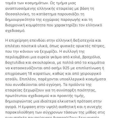
τομέα των κοσμημάτων. Ως τμήμα μιας
αναπτυσσόμενης ελληνικής εταιρείας με βάση τη
Θεσσαλονίκη, το κατάστημα παρουσιάζει τη
δημιουργικότητα της εγχώριας παραγωγής και τη
διαχρονική κομψότητα που χαρακτηρίζει τον ελληνικό
σχεδιασμό.
H επιχείρηση επενδύει στην ελληνική δεξιοτεχνία και
επιλέγει ποιοτικά υλικά, όπως φυσικές ορυκτές πέτρες,
που την κάνουν να ξεχωρίζει. Η συλλογή της
περιλαμβάνει μια ευρεία γκάμα από κολιέ, βραχιόλια,
δαχτυλίδια και σκουλαρίκια, με πολλά από τα κομμάτια
να κατασκευάζονται από ασήμι 925 με επιπλατίνωση ή
επιχρύσωση 18 καρατίων, καθώς και από χειρουργικό
ατσάλι. Επιπλέον, παρέχονται υποαλλεργικά κοσμήματα
που συνοδεύονται από εγγύηση. Τα προϊόντα της
εταιρείας ξεχωρίζουν για τη συνύπαρξη ποιότητας,
πρωτότυπου σχεδιασμού και προσιτής τιμής,
δημιουργώντας μια ιδιαίτερα ελκυστική πρόταση στην
αγορά. Η έμφαση στην υψηλή αισθητική και η συνεχής
παρακολούθηση των σύγχρονων τάσεων της μόδας στις
ευρωπαϊκές πρωτεύουσες διασφαλίζουν ξεχωριστές