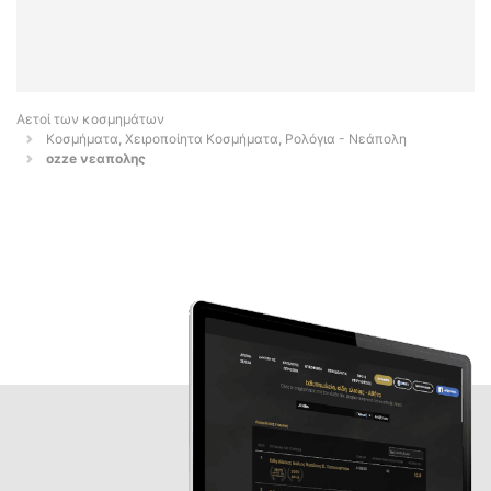
Αετοί των κοσμημάτων
Κοσμήματα, Χειροποίητα Κοσμήματα, Ρολόγια - Νεάπολη
ozze νεαπολης