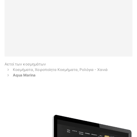
Αετοί των κοσμημάτων
Κοσμήματα, Χειροποίητα Κοσμήματα, Ρολόγια - Χανιά
Aqua Marina