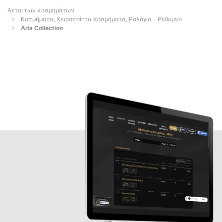
Αετοί των κοσμημάτων
Κοσμήματα, Χειροποίητα Κοσμήματα, Ρολόγια - Ρεθυμνο
Aria Collection