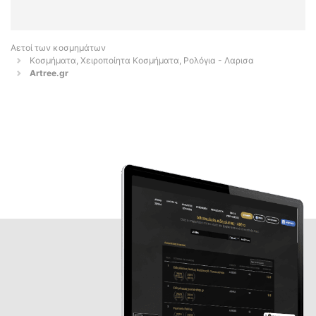
Αετοί των κοσμημάτων
Κοσμήματα, Χειροποίητα Κοσμήματα, Ρολόγια - Λαρισα
Artree.gr