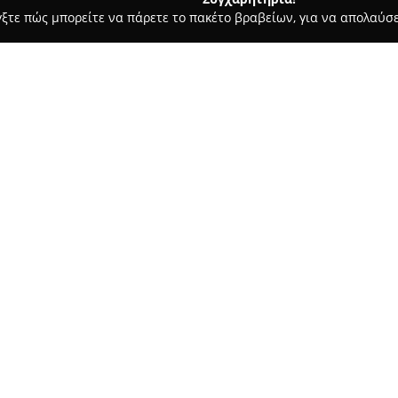
γξτε πώς μπορείτε να πάρετε το πακέτο βραβείων, για να απολαύσε
α Κοσμήματα, Ρολόγια - Ναουσα Παρου
serkosisland
Σχετικά με την εταιρεία:
Η
serkosisland
αποτελεί μια πρ
της στην Αθήνα, και μεταφέρε
προσοχή στη λεπτομέρεια, στο 
κατάστημα κοσμημάτων βρίσκε
Δείτε περισσότερα >>
ξεχωρίζει για την επιλεγμένη
ρολογιών που διαθέτει.
Έχοντας απόλυτη αρμονία με τη
χαρακτηριστικά χρώματα της 
όπου η παράδοση συμβαδίζει μ
γάμου, στέφανα, προσωποποιη