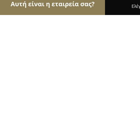
Αυτή είναι η εταιρεία σας?
Ελέ
Αετοί των κοσμημάτων
Κοσμήματα, Χειροποίητ
serkosisland
9.6
(57)
Ναουσα Παρου, Koimiseos Theotokou, Naousa
Εμφάνιση αριθμού τηλεφώνου