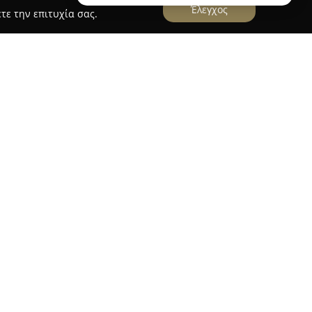
Έλεγχος
τε την επιτυχία σας.
οέκταση της Serkos, εταιρείας που έχει τις ρίζες
ι την παράδοση, καθώς και τη σχολαστική
Αιγαίο και ειδικότερα στη Νάουσα της Πάρου. Το
ται στην οδό Κοιμήσεως Θεοτόκου και
 συλλογή εκλεκτών κοσμημάτων και πολυτελών
ν κυκλαδίτικη αρχιτεκτονική και τα
περιοχής, ο χώρος διαμορφώνει μια ατμόσφαιρα
ε την αισθητική. Η συλλογή περιλαμβάνει βέρες
μένα κοσμήματα και διάφορα αξεσουάρ, κάθε