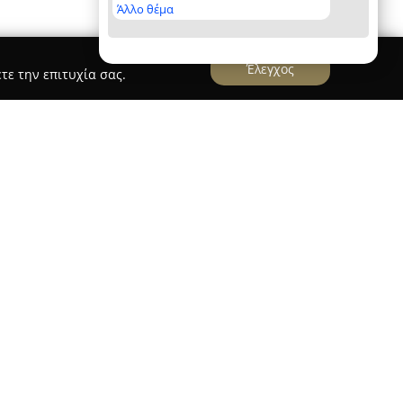
Άλλο θέμα
Έλεγχος
τε την επιτυχία σας.
S Handmade Jewelry
Jewelry
, που βρίσκεται στη διεύθυνση
ο, έχει αναδειχθεί ως ένας ξεχωριστός χώρος
κοσμημάτων στην Ελλάδα. Η δημιουργός της,
ι χάρη στα πρωτότυπα και ασυνήθιστα σχέδια
δίδουν μια ιδιαίτερη ταυτότητα σε κάθε
ουν τη δική της προσωπική σφραγίδα, δίνοντας
ε υψηλά ποιοτικά πρότυπα.