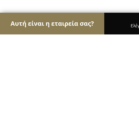
Αυτή είναι η εταιρεία σας?
Ελέ
Αετοί των κοσμημάτων
Κοσμήματα, Χειροποίητα
Despina Kornelaki DES Handmade J
8.8
(34)
Άγιος Νικόλαος, Μεραρχίας 13