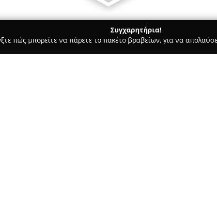
Συγχαρητήρια!
γξτε πώς μπορείτε να πάρετε το πακέτο βραβείων, για να απολαύσε
 Κοσμήματα, Ρολόγια - Άγιος Νικόλαος
Despina Kornelaki DE
ewelry
Σχετικά με την εταιρεία:
Η εταιρεία
DES Handmade Art 
Μεραρχίας 13 στον Άγιο Νικόλα
στον τομέα των χειροποίητων 
Δέσποινα Κορνελάκη, ξεχωρίζε
Δείτε περισσότερα >>
που δημιουργεί, τα οποία προσ
κόσμημα. Όλα τα κομμάτια φέρ
έμφαση στη λεπτομέρεια και σ