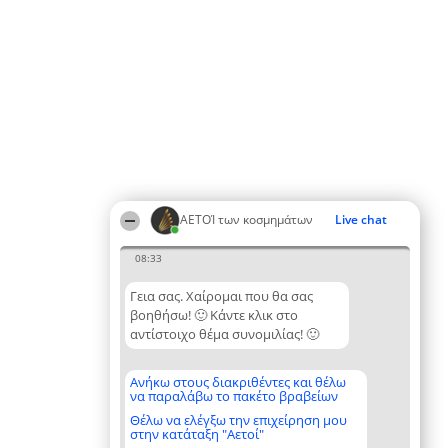
ΑΕΤΟΊ των κοσμημάτων
Live chat
08:33
Γεια σας. Χαίρομαι που θα σας
βοηθήσω! 🙂 Κάντε κλικ στο
αντίστοιχο θέμα συνομιλίας! 🙂
Ανήκω στους διακριθέντες και θέλω
να παραλάβω το πακέτο βραβείων
Θέλω να ελέγξω την επιχείρηση μου
στην κατάταξη "Αετοί"