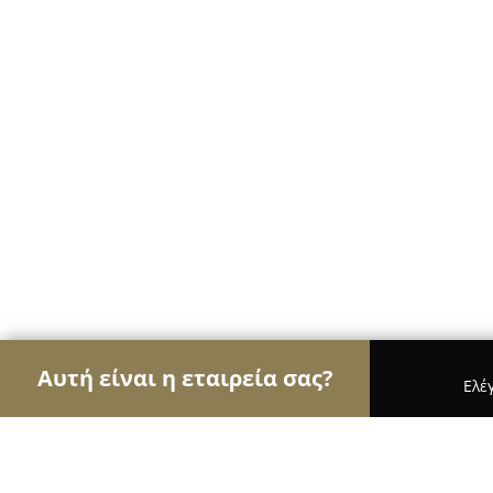
Αυτή είναι η εταιρεία σας?
Ελέ
Αετοί των κοσμημάτων
Κοσμήματα, Χειροποίητ