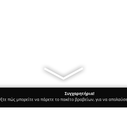
Συγχαρητήρια!
γξτε πώς μπορείτε να πάρετε το πακέτο βραβείων, για να απολαύσε
α Κοσμήματα, Ρολόγια - Χανιά
Diapiro Handmade Jewellery