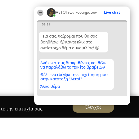
ΑΕΤΟΊ των κοσμημάτων
Live chat
09:51
Γεια σας. Χαίρομαι που θα σας
βοηθήσω! 🙂 Κάντε κλικ στο
αντίστοιχο θέμα συνομιλίας! 🙂
Ανήκω στους διακριθέντες και θέλω
να παραλάβω το πακέτο βραβείων
Θέλω να ελέγξω την επιχείρηση μου
στην κατάταξη "Αετοί"
Άλλο θέμα
Έλεγχος
τε την επιτυχία σας.