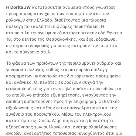
Η
Dorita JW
κατατάσσεται ανάμεσα στους γνωστούς
προορισμούς στον χώρο των κοσμημάτων και των
ρολογιών στην Ελλάδα, διαθέτοντας μια πλούσια
συλλογή που καλύπτει διάφορες περιστάσεις. Η
εταιρεία λειτουργεί φυσικό κατάστημα στην οδό Εγνατία
18, στο κέντρο της Θεσσαλονίκης, και έχει εδραιωθεί
ως σημείο αναφοράς για όσους εκτιμούν την ποιότητα
και το σύγχρονο στυλ.
Το φάσμα των προϊόντων της περιλαμβάνει ανδρικά και
γυναικεία ρολόγια, καθώς και μια ευρεία επιλογή
κοσμημάτων, ικανοποιώντας διαφορετικές προτιμήσεις
και ανάγκες. Οι πελάτες εκφράζουν συχνά την
ικανοποίησή τους για την υψηλή ποιότητα των ειδών και
το υπεύθυνο επίπεδο εξυπηρέτησης, ενισχύοντας την
αίσθηση εμπιστοσύνης προς την επιχείρηση. Οι θετικές
αξιολογήσεις εστιάζουν στον επαγγελματισμό και την
ευγένεια του προσωπικού. Μέσω του ηλεκτρονικού
καταστήματος DoritaJW.gr, παρέχεται η δυνατότητα
εξερεύνησης των συλλογών και άνετης ολοκλήρωσης
αγορών, ανεξαρτήτως τοποθεσίας, ενισχύοντας έτσι μια