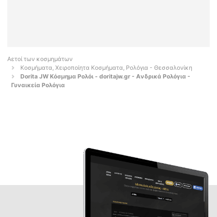
Αετοί των κοσμημάτων
Κοσμήματα, Χειροποίητα Κοσμήματα, Ρολόγια - Θεσσαλονίκη
Dorita JW Κόσμημα Ρολόι - doritajw.gr - Aνδρικά Ρολόγια -
Γυναικεία Ρολόγια