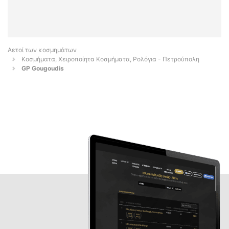
Αετοί των κοσμημάτων
Κοσμήματα, Χειροποίητα Κοσμήματα, Ρολόγια - Πετρούπολη
GP Gougoudis