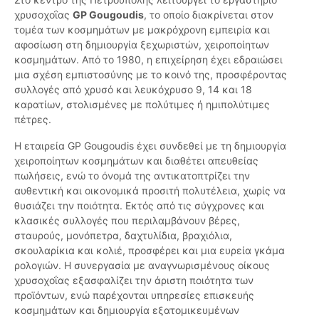
χρυσοχοΐας
GP Gougoudis
, το οποίο διακρίνεται στον
τομέα των κοσμημάτων με μακρόχρονη εμπειρία και
αφοσίωση στη δημιουργία ξεχωριστών, χειροποίητων
κοσμημάτων. Από το 1980, η επιχείρηση έχει εδραιώσει
μια σχέση εμπιστοσύνης με το κοινό της, προσφέροντας
συλλογές από χρυσό και λευκόχρυσο 9, 14 και 18
καρατίων, στολισμένες με πολύτιμες ή ημιπολύτιμες
πέτρες.
Η εταιρεία GP Gougoudis έχει συνδεθεί με τη δημιουργία
χειροποίητων κοσμημάτων και διαθέτει απευθείας
πωλήσεις, ενώ το όνομά της αντικατοπτρίζει την
αυθεντική και οικονομικά προσιτή πολυτέλεια, χωρίς να
θυσιάζει την ποιότητα. Εκτός από τις σύγχρονες και
κλασικές συλλογές που περιλαμβάνουν βέρες,
σταυρούς, μονόπετρα, δαχτυλίδια, βραχιόλια,
σκουλαρίκια και κολιέ, προσφέρει και μια ευρεία γκάμα
ρολογιών. Η συνεργασία με αναγνωρισμένους οίκους
χρυσοχοΐας εξασφαλίζει την άριστη ποιότητα των
προϊόντων, ενώ παρέχονται υπηρεσίες επισκευής
κοσμημάτων και δημιουργία εξατομικευμένων