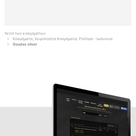
Αετοί των κοσμημάτων
Κοσμήματα, Χειροποίητα Κοσμήματα, Ρολόγια - Ιωάννινα
Goudas silver