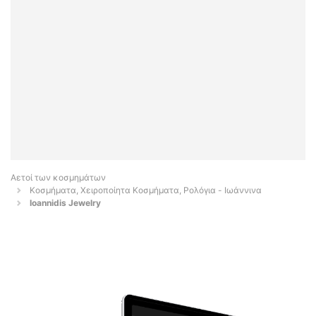
Αετοί των κοσμημάτων
Κοσμήματα, Χειροποίητα Κοσμήματα, Ρολόγια - Ιωάννινα
Ioannidis Jewelry