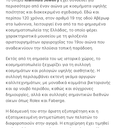
περισσότερο από έναν αιώνα με κοσμήματα υψηλής
ποιότητας και διακεκριμένο σχεδιασμό. Εδώ και
περίπου 120 χρόνια, στον αριθμό 19 της οδού Αβέρωφ
στα Ιωάννινα, λειτουργεί ένα από τα πιο φημισμένα
κοσμηματοπωλεία της Ελλάδας, το οποίο φέρει
χαρακτηριστικά μουσείου με τη φιλοξενία
αριστουργημάτων αργυροχοΐας του 19ου αιώνα που
αναδεικνύουν την πλούσια τοπική παράδοση.
Εκτός από τη σημασία του ως ιστορικό χώρος, το
κοσμηματοπωλείο ξεχωρίζει για τη συλλογή
κοσμημάτων και ρολογιών υψηλής αισθητικής. Η
συλλογή περιλαμβάνει εκτενή γκάμα αργυρών
καλλιτεχνημάτων, με μοναδικά κομμάτια βικτοριανής
και αρ νουβό περιόδου, καθώς και σύγχρονες
δημιουργίες, αλλά και συλλογές σημαντικών διεθνών
οίκων όπως Rolex και Faberge.
Η δέσμευσή του στην άριστη εξυπηρέτηση και η
εξατομικευμένη αντιμετώπιση των πελατών το
διαφοροποιούν στην αγορά. Η επιχείρηση έχει τιμηθεί