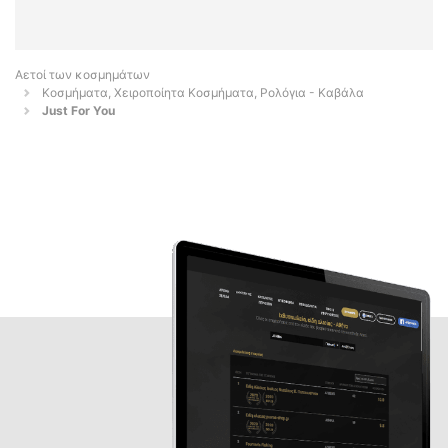
Αετοί των κοσμημάτων
Κοσμήματα, Χειροποίητα Κοσμήματα, Ρολόγια - Καβάλα
Just For You