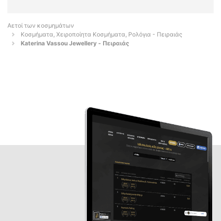
Αετοί των κοσμημάτων
Κοσμήματα, Χειροποίητα Κοσμήματα, Ρολόγια - Πειραιάς
Katerina Vassou Jewellery - Πειραιάς