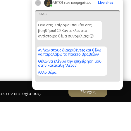
ΑΕΤΟΊ των κοσμημάτων
Live chat
06:32
Γεια σας. Χαίρομαι που θα σας
βοηθήσω! 🙂 Κάντε κλικ στο
αντίστοιχο θέμα συνομιλίας! 🙂
Ανήκω στους διακριθέντες και θέλω
να παραλάβω το πακέτο βραβείων
Θέλω να ελέγξω την επιχείρηση μου
στην κατάταξη "Αετοί"
Άλλο θέμα
Έλεγχος
τε την επιτυχία σας.