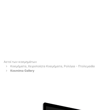
Αετοί των κοσμημάτων
Κοσμήματα, Χειροποίητα Κοσμήματα, Ρολόγια - Πτολεμαιδα
Kosmima Gallery