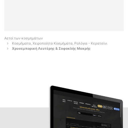
Αετοί των κοσμημάτων
Κοσμήματα, Χειροποίητα Κοσμήματα, Ρολόγια - Κερατσίνι
Χρυσεμπορική Λευτέρης & Σοφοκλής Μακρής