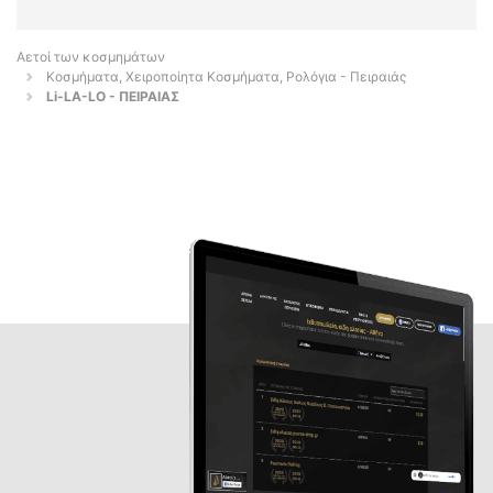
Αετοί των κοσμημάτων
Κοσμήματα, Χειροποίητα Κοσμήματα, Ρολόγια - Πειραιάς
Li-LA-LO - ΠΕΙΡΑΙΑΣ