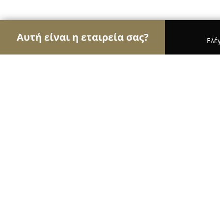
Αυτή είναι η εταιρεία σας?
Ελέ
Αετοί των κοσμημάτων
Κοσμήματα, Χειροποίητ
Mille Regali Jewelry
9.2
(58)
Χανιά, Μουσούρων 14