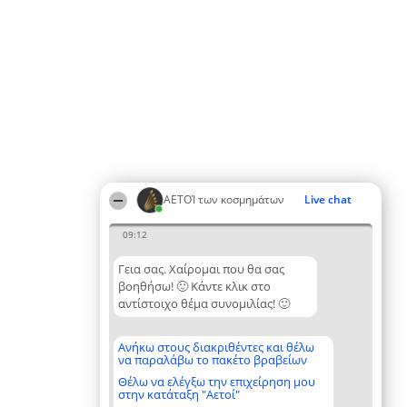
ΑΕΤΟΊ των κοσμημάτων
Live chat
09:12
Γεια σας. Χαίρομαι που θα σας
βοηθήσω! 🙂 Κάντε κλικ στο
αντίστοιχο θέμα συνομιλίας! 🙂
Ανήκω στους διακριθέντες και θέλω
να παραλάβω το πακέτο βραβείων
Θέλω να ελέγξω την επιχείρηση μου
στην κατάταξη "Αετοί"