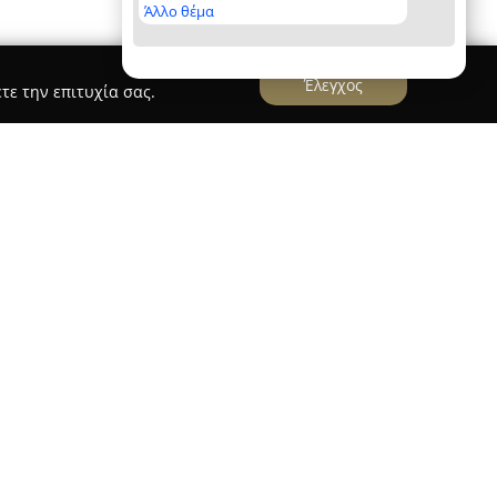
Άλλο θέμα
Έλεγχος
τε την επιτυχία σας.
έχει την έδρα της στα Χανιά, στην οδό
ιακεκριμένο χώρο στον τομέα των κοσμημάτων.
αφράζεται ως «Χίλια Δώρα», αποτυπώνει τη
ντρώνεται στην προσφορά μεγάλης ποικιλίας από
θε περίπτωση και αγαπημένο άτομο. Η
 παράδοση και την ειλικρινή αφοσίωσή της στο
ς προτάσεις που καλύπτουν κάθε γούστο και