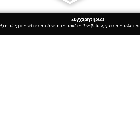
Συγχαρητήρια!
γξτε πώς μπορείτε να πάρετε το πακέτο βραβείων, για να απολαύσε
α Κοσμήματα, Ρολόγια - Χανιά
Mille Regali Jewelry
Σχετικά με την εταιρεία:
Η εταιρεία
Mille Regali Jewelry
Μουσούρων 14, και αποτελεί δ
Το ιταλικό της όνομα, που μετ
φιλοσοφία της, η οποία επικε
Δείτε περισσότερα >>
κοσμήματα και ρολόγια για κά
επιχείρηση φημίζεται για την
ξεχωριστό κόσμημα, παρέχοντα
οικονομική δυνατότητα.