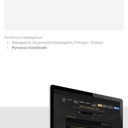
Αετοί των κοσμημάτων
Κοσμήματα, Χειροποίητα Κοσμήματα, Ρολόγια - Ευοσμο
Pyroessa Handmade