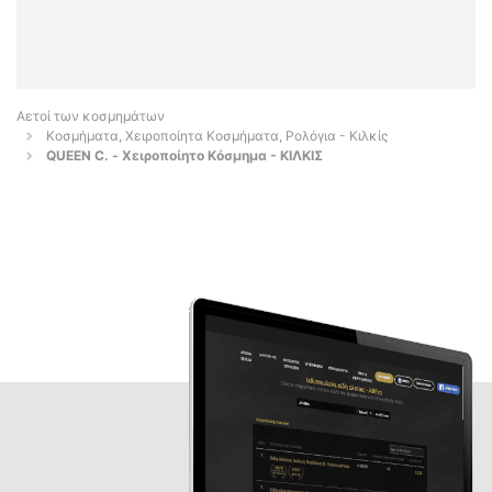
Αετοί των κοσμημάτων
Κοσμήματα, Χειροποίητα Κοσμήματα, Ρολόγια - Κιλκίς
QUEEN C. - Χειροποίητο Κόσμημα - ΚΙΛΚΙΣ