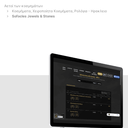
Αετοί των κοσμημάτων
Κοσμήματα, Χειροποίητα Κοσμήματα, Ρολόγια - Ηρακλειο
Sofocles Jewels & Stones