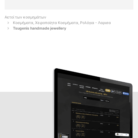
Αετοί των κοσμημάτων
Κοσμήματα, Χειροποίητα Κοσμήματα, Ρολόγια - Λαρισα
Tsugenis handmade jewellery