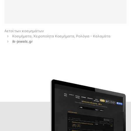
Αετοί των κοσμημάτων
Κοσμήματα, Χειροποίητα Κοσμήματα, Ρολόγια - Καλαμάτα
ik-jewels.gr