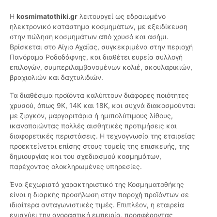
Η
kosmimatothiki.gr
λειτουργεί ως εδραιωμένο
ηλεκτρονικό κατάστημα κοσμημάτων, με εξειδίκευση
στην πώληση κοσμημάτων από χρυσό και ασήμι.
Βρίσκεται στο Αίγιο Αχαΐας, συγκεκριμένα στην περιοχή
Πανόραμα Ροδοδάφνης, και διαθέτει ευρεία συλλογή
επιλογών, συμπεριλαμβανομένων κολιέ, σκουλαρικιών,
βραχιολιών και δαχτυλιδιών.
Τα διαθέσιμα προϊόντα καλύπτουν διάφορες ποιότητες
χρυσού, όπως 9Κ, 14Κ και 18Κ, και συχνά διακοσμούνται
με ζιργκόν, μαργαριτάρια ή ημιπολύτιμους λίθους,
ικανοποιώντας πολλές αισθητικές προτιμήσεις και
διαφορετικές περιστάσεις. Η τεχνογνωσία της εταιρείας
προεκτείνεται επίσης στους τομείς της επισκευής, της
δημιουργίας και του σχεδιασμού κοσμημάτων,
παρέχοντας ολοκληρωμένες υπηρεσίες.
Ένα ξεχωριστό χαρακτηριστικό της Κοσμηματοθήκης
είναι η διαρκής προσήλωση στην παροχή προϊόντων σε
ιδιαίτερα ανταγωνιστικές τιμές. Επιπλέον, η εταιρεία
ενισχύει την αγοραστική εμπειρία, προσφέροντας