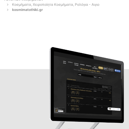
Κοσμήματα, Χειροποίητα Κοσμήματα, Ρολόγια - Αιγιο
kosmimatothiki.gr