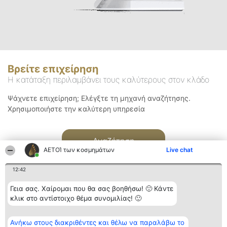
Βρείτε επιχείρηση
Η κατάταξη περιλαμβάνει τους καλύτερους στον κλάδο
Ψάχνετε επιχείρηση; Ελέγξτε τη μηχανή αναζήτησης.
Χρησιμοποιήστε την καλύτερη υπηρεσία
Αναζήτηση
ΑΕΤΟΊ των κοσμημάτων
Live chat
12:42
Γεια σας. Χαίρομαι που θα σας βοηθήσω! 🙂 Κάντε
κλικ στο αντίστοιχο θέμα συνομιλίας! 🙂
Διοργανωτής της
Κατάταξη
Επικοινωνία
Ανήκω στους διακριθέντες και θέλω να παραλάβω το
κατάταξης
Διακριθέντες
Επικοινωνία