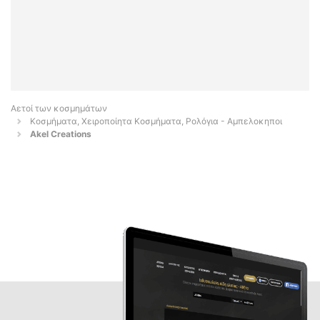
Αετοί των κοσμημάτων
Κοσμήματα, Χειροποίητα Κοσμήματα, Ρολόγια - Αμπελοκηποι
Akel Creations