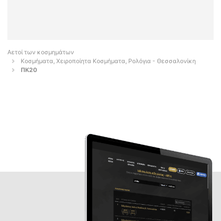
Αετοί των κοσμημάτων
Κοσμήματα, Χειροποίητα Κοσμήματα, Ρολόγια - Θεσσαλονίκη
ΠΚ20