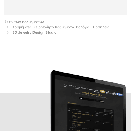
Αετοί των κοσμημάτων
Κοσμήματα, Χειροποίητα Κοσμήματα, Ρολόγια - Ηρακλειο
3D Jewelry Design Studio