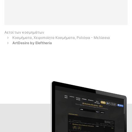
Αετοί των κοσμημάτων
Κοσμήματα, Χειροποίητα Κοσμήματα, Ρολόγια - Μελίσσια
ArtDesire by Eleftheria