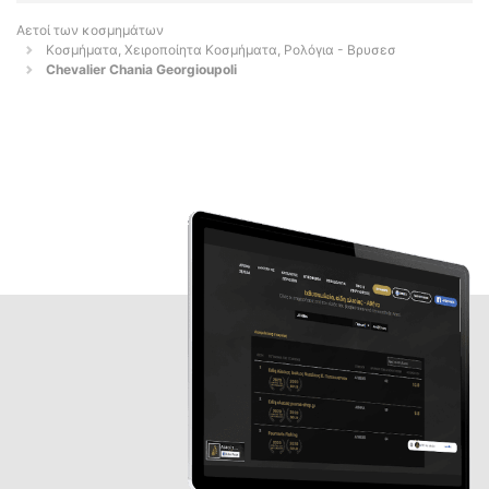
Αετοί των κοσμημάτων
Κοσμήματα, Χειροποίητα Κοσμήματα, Ρολόγια - Βρυσεσ
Chevalier Chania Georgioupoli