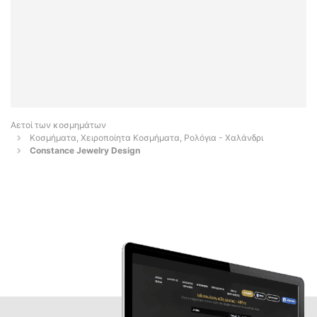
Αετοί των κοσμημάτων
Κοσμήματα, Χειροποίητα Κοσμήματα, Ρολόγια - Χαλάνδρι
Constance Jewelry Design